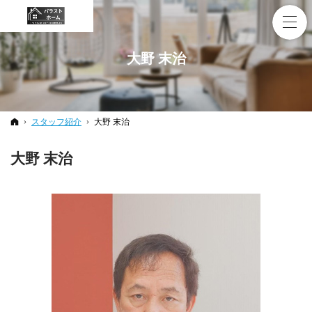
大野 末治
ホーム
スタッフ紹介
大野 末治
大野 末治