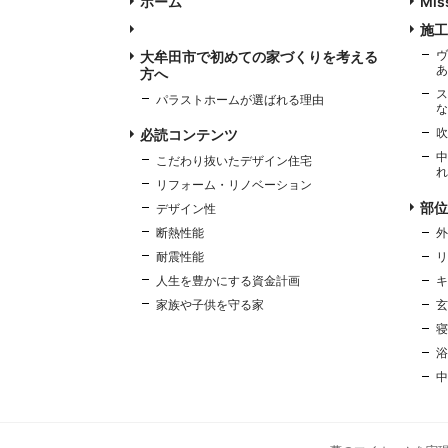
ホーム
Mis
施工
ヴ
大牟田市で初めての家づくりを考える
あ
方へ
ス
パラストホームが選ばれる理由
な
吹
必読コンテンツ
中
こだわり抜いたデザイン住宅
れ
リフォーム・リノベーション
部位
デザイン性
断熱性能
外
耐震性能
リ
人生を豊かにする資金計画
キ
家族や子供を守る家
玄
寝
浴
中