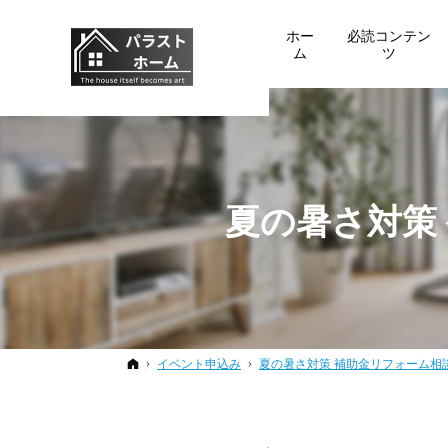
ホー
必読コンテン
ム
ツ
夏の暑さ対策
ホーム
イベント申込み
夏の暑さ対策 補助金リフォーム相