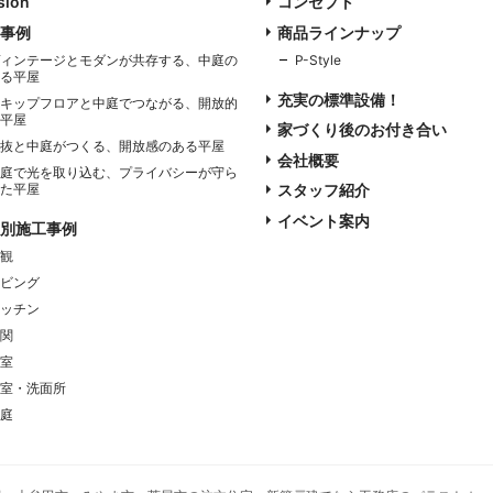
sion
コンセプト
事例
商品ラインナップ
ィンテージとモダンが共存する、中庭の
P-Style
る平屋
充実の標準設備！
キップフロアと中庭でつながる、開放的
平屋
家づくり後のお付き合い
抜と中庭がつくる、開放感のある平屋
会社概要
庭で光を取り込む、プライバシーが守ら
た平屋
スタッフ紹介
イベント案内
別施工事例
観
ビング
ッチン
関
室
室・洗面所
庭