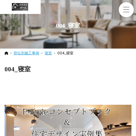
004_寝室
ホーム
部位別施工事例
寝室
004_寝室
004_寝室