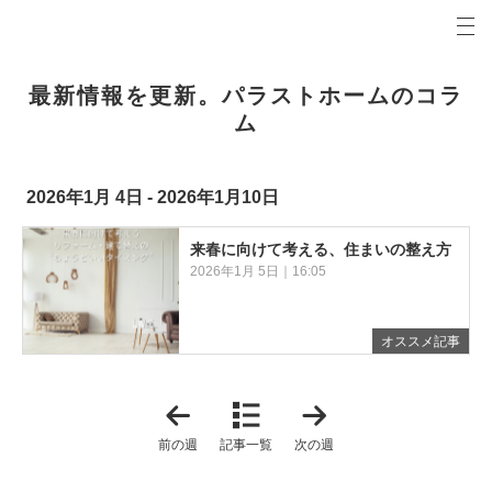
プロの目線からご提案。大牟田市・みやま市・荒尾市の注文住宅・新築戸建てを手がける工務店な
パラストホームコラム 大牟田市・みやま市・荒尾市の新築・注文住宅・新築戸建てを手がける工
最新情報を更新。パラストホームのコラ
ム
2026年1月 4日 - 2026年1月10日
来春に向けて考える、住まいの整え方
2026年1月 5日｜16:05
オススメ記事
「
「
2
2
0
0
前の週
記事一覧
次の週
2
2
5
6
年
年