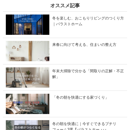
1
1
オススメ記事
2
月
月
2
2
5
冬を楽しむ、おこもりリビングのつくり方
1
日
日
-
｜パラストホーム
-
2
2
0
0
2
2
6
来春に向けて考える、住まいの整え方
5
年
年
1
1
月
2
3
月
1
2
日
年末大掃除で分かる「間取りの正解・不正
7
」
日
解」
」
「冬の朝を快適にする家づくり」
冬の朝を快適に｜今すぐできるプチリ
フォーム3選【パラストホー ･･･