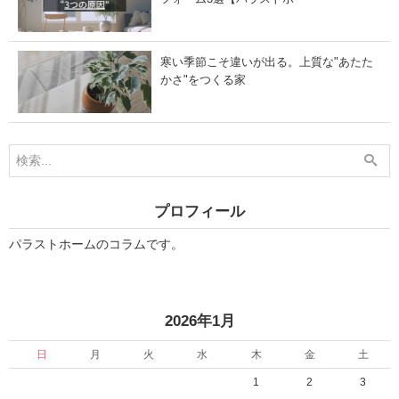
寒い季節こそ違いが出る。上質な"あたた
かさ"をつくる家
プロフィール
パラストホームのコラムです。
«
2026年1月
日
月
火
水
木
金
土
1
2
3