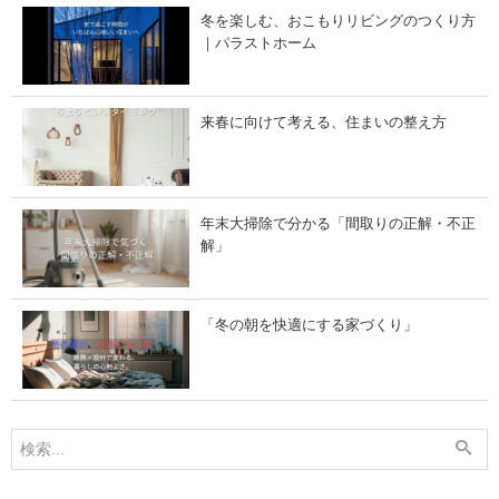
パ
り
冬を楽しむ、おこもりリビングのつくり方
ラ
"
ス
の
｜パラストホーム
ト
関
ホ
係
ー
」
ム
」
来春に向けて考える、住まいの整え方
年末大掃除で分かる「間取りの正解・不正
解」
「冬の朝を快適にする家づくり」