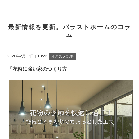
プロの目線からご提案。大牟田市・みやま市・荒尾市の注文住宅・新築戸建てを手がける工務店な
パラストホームコラム 大牟田市・みやま市・荒尾市の新築・注文住宅・新築戸建てを手がける工
最新情報を更新。パラストホームのコラ
ム
2026年2月17日｜13:23
オススメ記事
「花粉に強い家のつくり方」