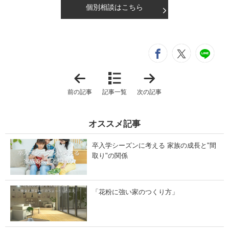
個別相談はこちら
シ
entry346
entry3
e
「
「
冬
卒
を
入
前の記事
記事一覧
次の記事
楽
学
し
シ
む
ー
、
ズ
オススメ記事
お
ン
こ
に
も
考
卒入学シーズンに考える 家族の成長と"間
り
え
リ
る
取り"の関係
ビ
家
ン
族
グ
の
の
成
「花粉に強い家のつくり方」
つ
長
く
と
り
"
方
間
｜
取