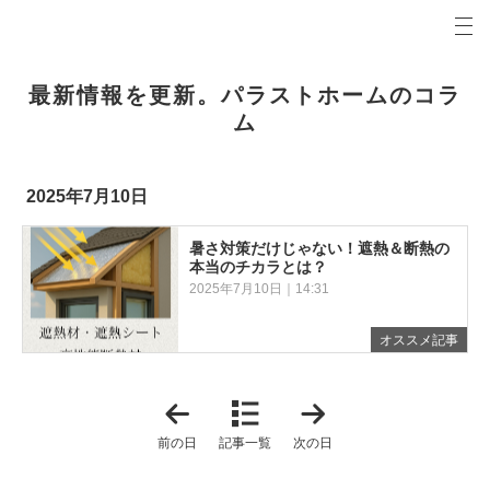
プロの目線からご提案。大牟田市・みやま市・荒尾市の注文住宅・新築戸建てを手がける工務店な
パラストホームコラム 大牟田市・みやま市・荒尾市の新築・注文住宅・新築戸建てを手がける工
最新情報を更新。パラストホームのコラ
ム
2025年7月10日
暑さ対策だけじゃない！遮熱＆断熱の
本当のチカラとは？
2025年7月10日｜14:31
オススメ記事
「
「
2
2
0
0
前の日
記事一覧
次の日
2
2
5
5
年
年