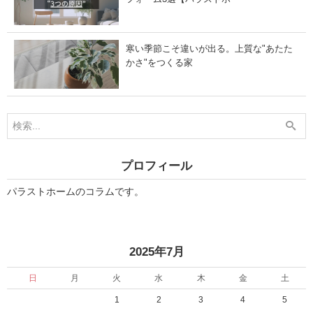
寒い季節こそ違いが出る。上質な"あたた
かさ"をつくる家
プロフィール
パラストホームのコラムです。
«
»
2025年7月
日
月
火
水
木
金
土
1
2
3
4
5